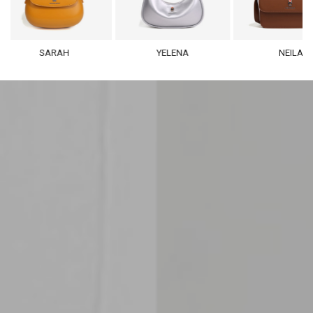
SARAH
YELENA
NEILA