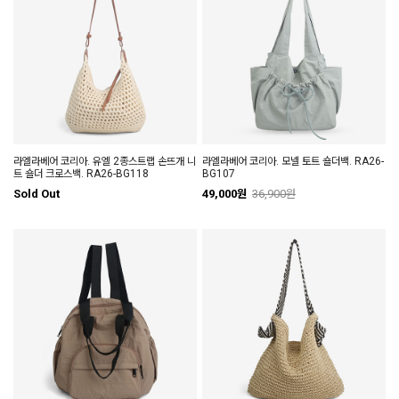
라엘라베어 코리아. 유엘 2종스트랩 손뜨개 니
라엘라베어 코리아. 모넬 토트 숄더백. RA26-
트 숄더 크로스백. RA26-BG118
BG107
Sold Out
49,000원
36,900원