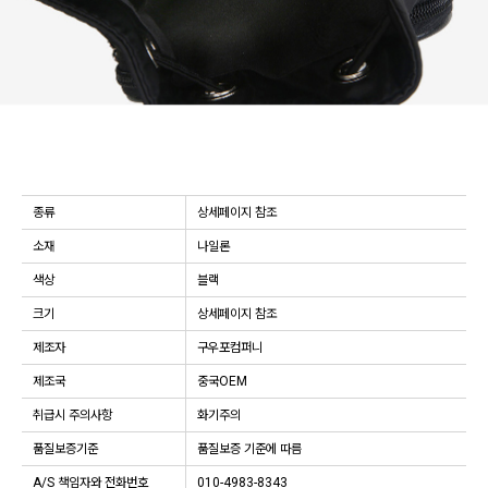
종류
상세페이지 참조
소재
나일론
색상
블랙
크기
상세페이지 참조
제조자
구우포컴퍼니
제조국
중국OEM
취급시 주의사항
화기주의
품질보증기준
품질보증 기준에 따름
A/S 책임자와 전화번호
010-4983-8343