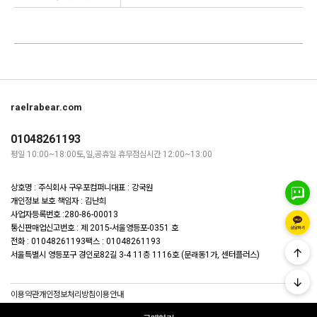
raelrabear.com
01048261193
평일 10:00~18:00
토,일,공휴일 휴무
점심시간 12:00~13:00
상호명 : 주식회사 구우포컴퍼니
대표 : 강국원
개인정보 보호 책임자 : 김난희
사업자등록번호 :280-86-00013
통신판매업신고번호 : 제 2015-서울영등포-0351 호
전화 : 01048261193
팩스 : 01048261193
서울특별시 영등포구 경인로82길 3-4 11층 1116호 (문래동1가, 센터플러스)
이용약관
개인정보처리방침
이용안내