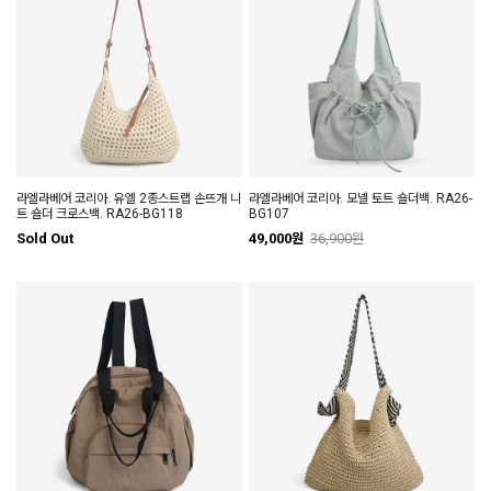
라엘라베어 코리아. 유엘 2종스트랩 손뜨개 니
라엘라베어 코리아. 모넬 토트 숄더백. RA26-
트 숄더 크로스백. RA26-BG118
BG107
Sold Out
49,000원
36,900원