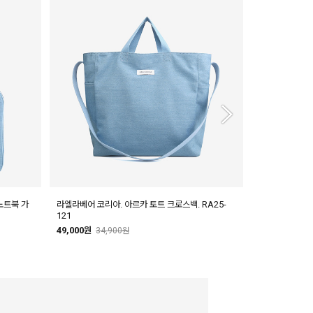
노트북 가
라엘라베어 코리아. 아르카 토트 크로스백. RA25-
라엘라베어 코리아
121
49,000원
39,
49,000원
34,900원