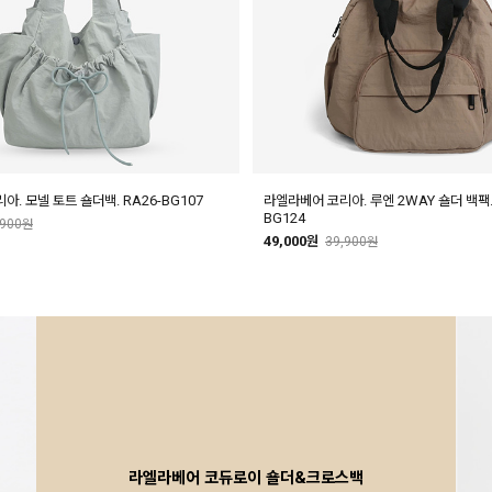
. 모넬 토트 숄더백. RA26-BG107
라엘라베어 코리아. 루엔 2WAY 숄더 백팩. 
BG124
,900원
49,000원
39,900원
라엘라베어 코듀로이 숄더&크로스백