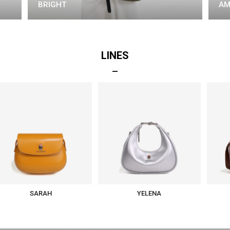
BRIGHT
AM
LINES
ARAH
YELENA
NEIL