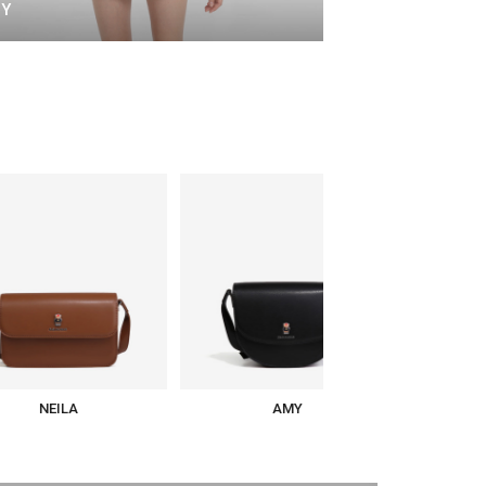
Y
CATHERINE
A
AMY
LUCIA