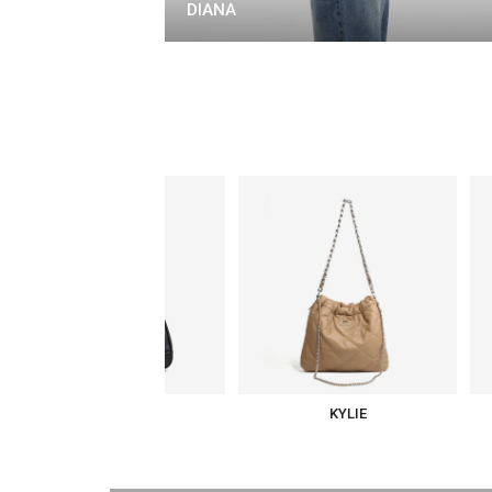
DIANA
HELEN
KYLIE
S