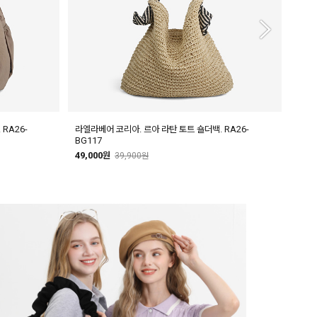
RA26-
라엘라베어 코리아. 르아 라탄 토트 숄더백. RA26-
라엘라
BG117
49,
49,000원
39,900원