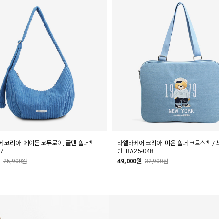
 코리아. 에이든 코듀로이, 골덴 숄더백.
라엘라베어 코리아. 미온 숄더 크로스백 / 
7
방. RA25-048
원
49,000원
25,900원
32,900원