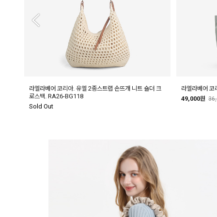
15
라엘라베어 코리아. 유엘 2종스트랩 손뜨개 니트 숄더 크
라엘라베어 코리아
로스백. RA26-BG118
49,000원
36
Sold Out