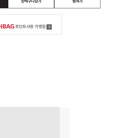
장바구니담기
찜하기
포인트사용 가맹점
?