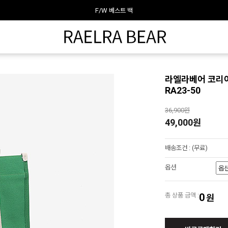
F/W 베스트 백
라엘라베어가 추천하는 이달의 백
라엘라베어 코리아
RA23-50
36,900원
49,000원
배송조건 : (무료)
옵션
총 상품 금액 :
0
원