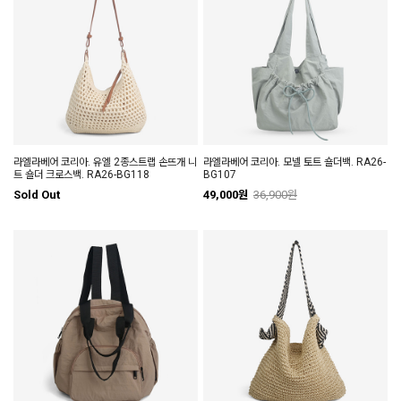
라엘라베어 코리아. 유엘 2종스트랩 손뜨개 니
라엘라베어 코리아. 모넬 토트 숄더백. RA26-
트 숄더 크로스백. RA26-BG118
BG107
Sold Out
49,000원
36,900원