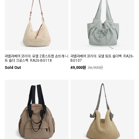
라엘라베어 코리아. 유엘 2종스트랩 손뜨개 니
라엘라베어 코리아. 모넬 토트 숄더백. RA26-
트 숄더 크로스백. RA26-BG118
BG107
Sold Out
49,000원
36,900원