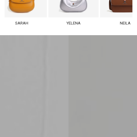
SARAH
YELENA
NEILA