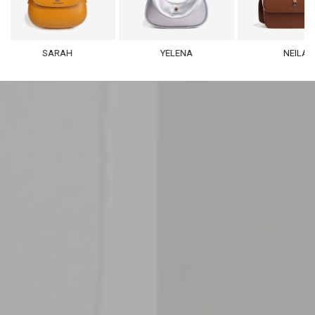
SARAH
YELENA
NEILA