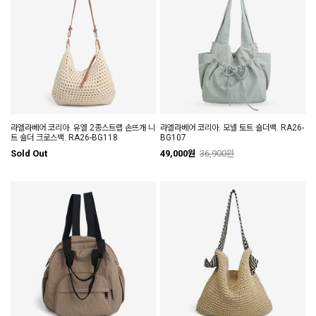
라엘라베어 코리아. 유엘 2종스트랩 손뜨개 니
라엘라베어 코리아. 모넬 토트 숄더백. RA26-
트 숄더 크로스백. RA26-BG118
BG107
Sold Out
49,000원
36,900원