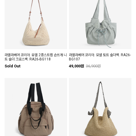
라엘라베어 코리아. 유엘 2종스트랩 손뜨개 니
라엘라베어 코리아. 모넬 토트 숄더백. RA26-
트 숄더 크로스백. RA26-BG118
BG107
Sold Out
49,000원
36,900원