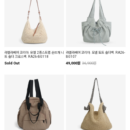
라엘라베어 코리아. 유엘 2종스트랩 손뜨개 니
라엘라베어 코리아. 모넬 토트 숄더백. RA26-
트 숄더 크로스백. RA26-BG118
BG107
Sold Out
49,000원
36,900원